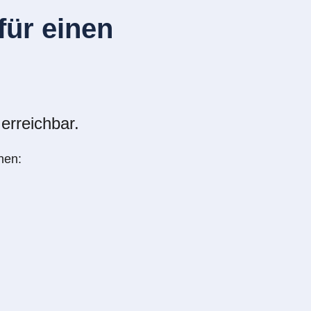
ür einen
erreichbar.
nen: