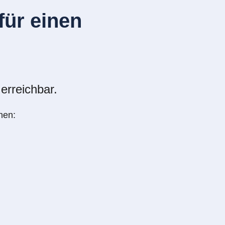
ür einen
erreichbar.
nen: